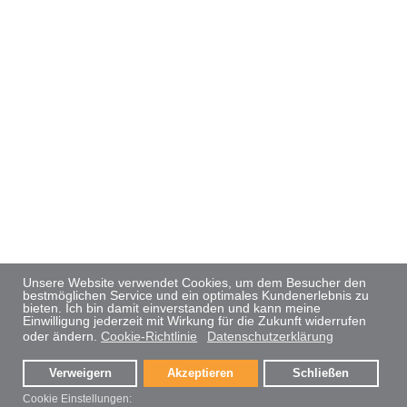
Unsere Website verwendet Cookies, um dem Besucher den
bestmöglichen Service und ein optimales Kundenerlebnis zu
bieten. Ich bin damit einverstanden und kann meine
Einwilligung jederzeit mit Wirkung für die Zukunft widerrufen
oder ändern.
Cookie-Richtlinie
Datenschutzerklärung
Verweigern
Akzeptieren
Schließen
Cookie Einstellungen: