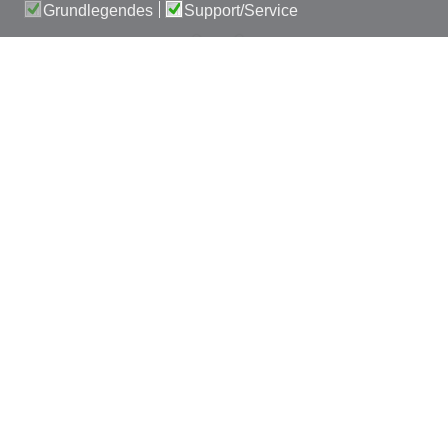
Grundlegendes
Support/Service
Schee, dass ihr auf unsere Seite seids -
schaut´s
eich um, lass´ts eich inspirier´n und meld´s eich,
wenn ma eich beim Bauen, Sanier´n oder Ideen
schmied´n helfen derf´n!
Wir machen Urlaub! Vom 17. bis zum 21. August 2026
machen wir eine kurze Sommerpause und sind ab 24.
August wieder für euch da!
Wir suchen DICH! Zur Verstärkung unseres Teams
suchen wir aktuell: